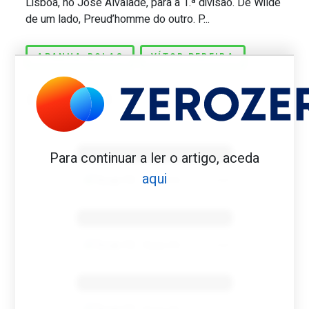
Lisboa, no José Alvalade, para a 1.ª divisão. De Wilde
de um lado, Preud’homme do outro. P...
APANHA-BOLAS
VÍTOR PEREIRA
Benfica 1982-83
Para continuar a ler o artigo, aceda
aqui
Tovar FC
01/01/2026
Benfica 1983-84
Tovar FC
01/01/2026
Benfica 1986-87