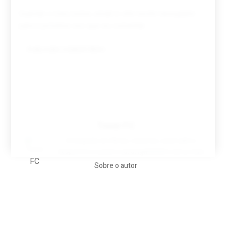
Guardar o meu nome, email e site neste navegador
para a próxima vez que eu comentar.
Tovar FC
A biografia em filmes, reclames, achincalhos
desportivos e pratos aaaaarghhhhhhh-nunca-mais
Sobre o autor