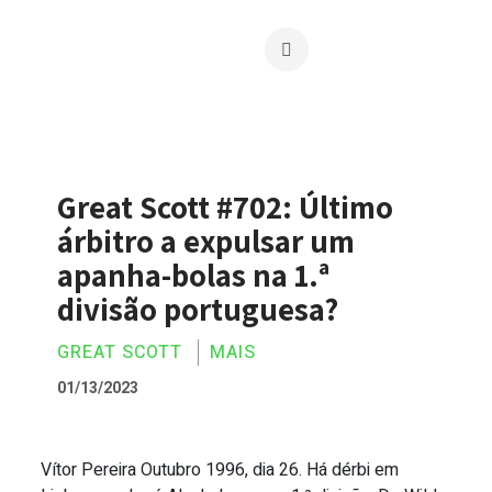
Great Scott #702: Último
árbitro a expulsar um
apanha-bolas na 1.ª
divisão portuguesa?
GREAT SCOTT
MAIS
01/13/2023
Vítor Pereira Outubro 1996, dia 26. Há dérbi em
Great Scott #702: Último árbitro a expu