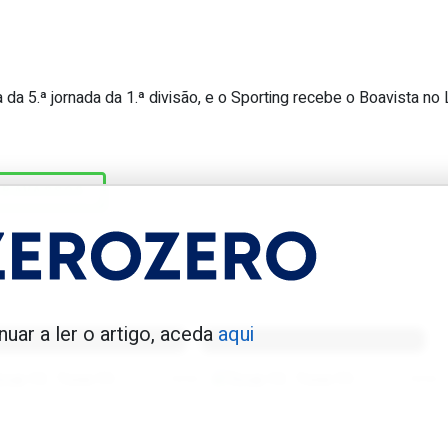
da 5.ª jornada da 1.ª divisão, e o Sporting recebe o Boavista no 
gador de campo a defender dois pená
TRAVASSOS
enfica 1983-84
Benfica 1986-87
nuar a ler o artigo, aceda
aqui
Tovar FC
01/01/2026
Tovar FC
01/01/2026