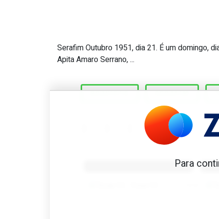
Serafim Outubro 1951, dia 21. É um domingo, dia 
Great Scott #756: Único jo
Apita Amaro Serrano, ...
BOAVISTA
SERAFIM
Benfica 1982-83
B
Para conti
Tovar FC
01/01/2026