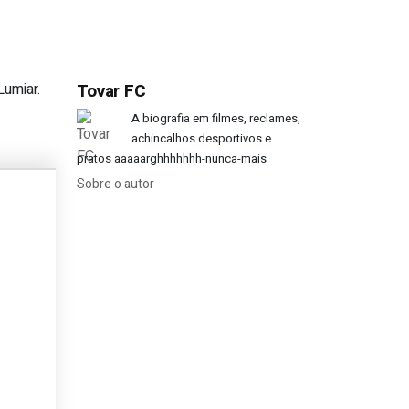
Lumiar.
Tovar FC
ltis no mesmo jogo?
A biografia em filmes, reclames,
achincalhos desportivos e
pratos aaaaarghhhhhhh-nunca-mais
Sobre o autor