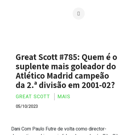
Great Scott #785: Quem é o
suplente mais goleador do
Atlético Madrid campeão
da 2.ª divisão em 2001-02?
GREAT SCOTT
MAIS
05/10/2023
Dani Com Paulo Futre de volta como director-
Great Scott #785: Quem é o suplente ma