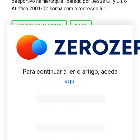
desportivo na hierarquia liderada por Jesús Gil y Gil, o
Atlético 2001-02 sonha com o regresso à 1....
ATLÉTICO MADRID
DANI
Benfica 1982-83
Para continuar a ler o artigo, aceda
aqui
Tovar FC
01/01/2026
Benfica 1983-84
Tovar FC
01/01/2026
Benfica 1986-87