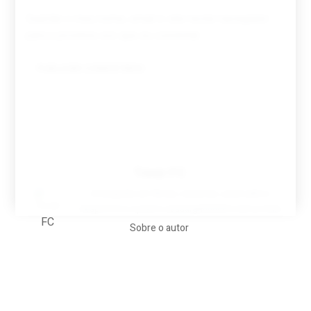
Guardar o meu nome, email e site neste navegador
para a próxima vez que eu comentar.
Tovar FC
A biografia em filmes, reclames, achincalhos
desportivos e pratos aaaaarghhhhhhh-nunca-mais
Sobre o autor