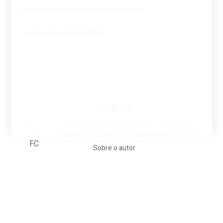
para a próxima vez que eu comentar.
Tovar FC
A biografia em filmes, reclames, achincalhos
desportivos e pratos aaaaarghhhhhhh-nunca-mais
Sobre o autor