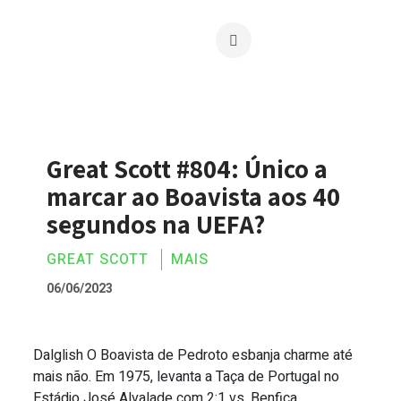
Great Scott #804: Único a
marcar ao Boavista aos 40
segundos na UEFA?
GREAT SCOTT
MAIS
06/06/2023
Dalglish O Boavista de Pedroto esbanja charme até
Great Scott #804: Único a marcar ao Bo
mais não. Em 1975, levanta a Taça de Portugal no
Estádio José Alvalade com 2:1 vs. Benfica....