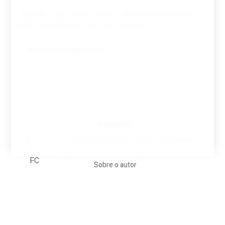
Guardar o meu nome, email e site neste navegador
para a próxima vez que eu comentar.
Tovar FC
A biografia em filmes, reclames, achincalhos
desportivos e pratos aaaaarghhhhhhh-nunca-mais
Sobre o autor