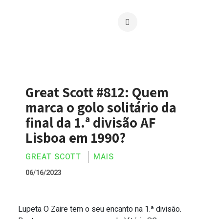
Great Scott #812: Quem
marca o golo solitário da
final da 1.ª divisão AF
Lisboa em 1990?
GREAT SCOTT
MAIS
06/16/2023
Lupeta O Zaire tem o seu encanto na 1.ª divisão.
Great Scott #812: Quem marca o golo soli