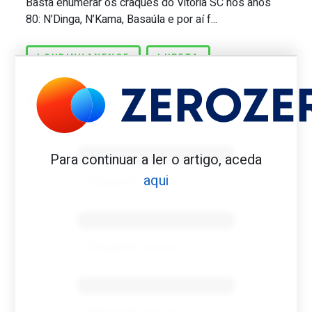
Basta enumerar os craques do Vitória SC nos anos
80: N’Dinga, N’Kama, Basaúla e por aí f...
LOURINHANENSE
LUPETA
Benfica 1982-83
Para continuar a ler o artigo, aceda
aqui
Tovar FC
01/01/2026
Benfica 1983-84
Tovar FC
01/01/2026
Benfica 1986-87