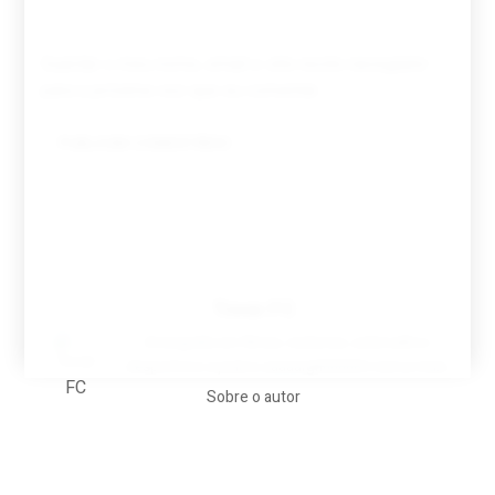
Guardar o meu nome, email e site neste navegador
para a próxima vez que eu comentar.
Tovar FC
A biografia em filmes, reclames, achincalhos
desportivos e pratos aaaaarghhhhhhh-nunca-mais
Sobre o autor