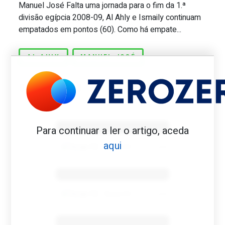
Manuel José Falta uma jornada para o fim da 1.ª
Great Scott #817: Único treinador port
divisão egípcia 2008-09, Al Ahly e Ismaily continuam
empatados em pontos (60). Como há empate...
AL AHLY
MANUEL JOSÉ
Benfica 1982-83
Para continuar a ler o artigo, aceda
aqui
Tovar FC
01/01/2026
Benfica 1983-84
Tovar FC
01/01/2026
Benfica 1986-87