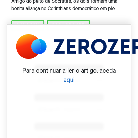
Amigo do peito de Sócrates, os dois formam uma
bonita aliança no Corinthians democrático em ple...
BALAKOV
CASAGRANDE
Benfica 1982-83
Para continuar a ler o artigo, aceda
aqui
Tovar FC
01/01/2026
Benfica 1983-84
Tovar FC
01/01/2026
Benfica 1986-87