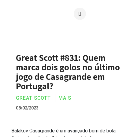
Great Scott #831: Quem
marca dois golos no último
jogo de Casagrande em
Portugal?
GREAT SCOTT
MAIS
08/02/2023
Balakov Casagrande é um avançado bom de bola.
Great Scott #831: Quem marca dois golo