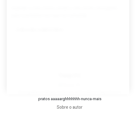
Guardar o meu nome, email e site neste navegador
para a próxima vez que eu comentar.
Tovar FC
A biografia em filmes, reclames, achincalhos desportivos e
pratos aaaaarghhhhhhh-nunca-mais
Sobre o autor