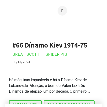
#66 Dínamo Kiev 1974-75
GREAT SCOTT
SPIDER PIG
08/13/2023
Há máquinas imparáveis e há o Dínamo Kiev de
#66 Dínamo Kiev 1974-75
Lobanovski. Atenção, o bom do Valeri faz três
Dìnamos de eleição, um por década. O primeiro ...
DÍNAMO KIEV
TAÇA DAS TAÇAS 1975