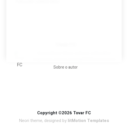
Tovar FC
A biografia em filmes, reclames, achincalhos
desportivos e pratos aaaaarghhhhhhh-nunca-mais
Sobre o autor
Copyright ©2026 Tovar FC
Neori theme, designed by
litMotion Templates