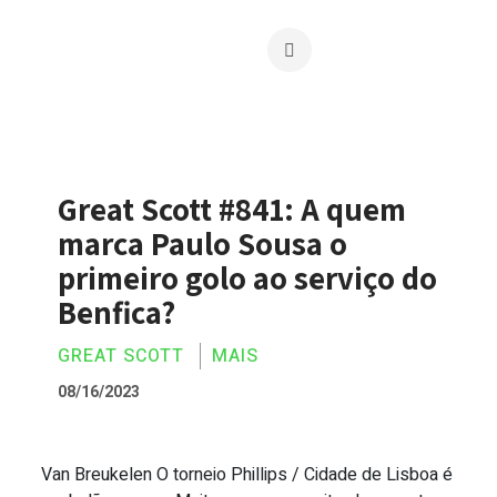
Great Scott #841: A quem
marca Paulo Sousa o
primeiro golo ao serviço do
Benfica?
GREAT SCOTT
MAIS
08/16/2023
Van Breukelen O torneio Phillips / Cidade de Lisboa é
Great Scott #841: A quem marca Paulo So