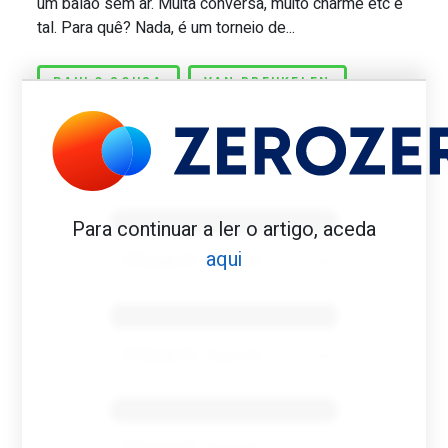
um balão sem ar. Muita conversa, muito charme etc e
tal. Para quê? Nada, é um torneio de...
PAULO SOUSA
VAN BREUKELEN
Benfica 1982-83
Para continuar a ler o artigo, aceda
aqui
Tovar FC
01/01/2026
Benfica 1983-84
Tovar FC
01/01/2026
Benfica 1986-87