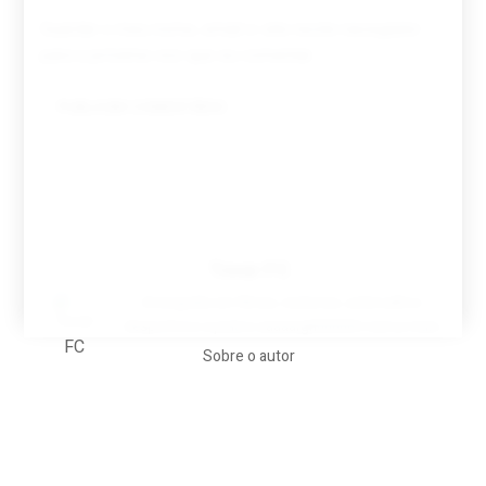
Guardar o meu nome, email e site neste navegador
para a próxima vez que eu comentar.
Tovar FC
A biografia em filmes, reclames, achincalhos
desportivos e pratos aaaaarghhhhhhh-nunca-mais
Sobre o autor