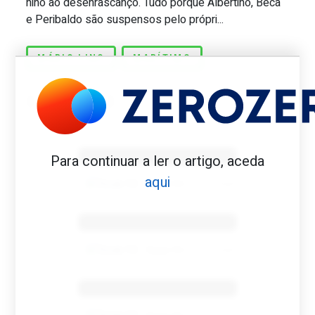
hino ao desenrascanço. Tudo porque Albertino, Beca
e Peribaldo são suspensos pelo própri...
MÁRIO LINO
MARÍTIMO
Benfica 1982-83
Para continuar a ler o artigo, aceda
aqui
Tovar FC
01/01/2026
Benfica 1983-84
Tovar FC
01/01/2026
Benfica 1986-87