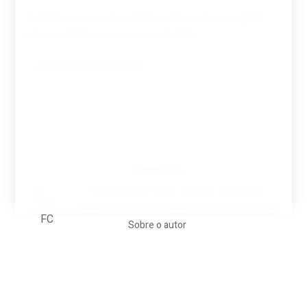
Guardar o meu nome, email e site neste navegador
para a próxima vez que eu comentar.
Tovar FC
A biografia em filmes, reclames, achincalhos
desportivos e pratos aaaaarghhhhhhh-nunca-mais
Sobre o autor