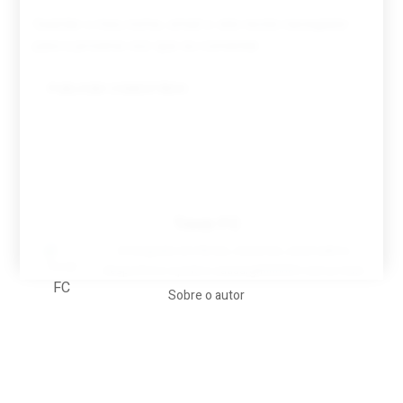
Guardar o meu nome, email e site neste navegador
para a próxima vez que eu comentar.
Tovar FC
A biografia em filmes, reclames, achincalhos
desportivos e pratos aaaaarghhhhhhh-nunca-mais
Sobre o autor