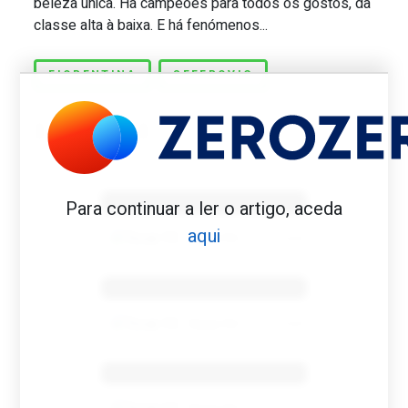
beleza única. Há campeões para todos os gostos, da
classe alta à baixa. E há fenómenos...
FIORENTINA
SEFEROVIC
Benfica 1982-83
Para continuar a ler o artigo, aceda
aqui
Tovar FC
01/01/2026
Benfica 1983-84
Tovar FC
01/01/2026
Benfica 1986-87