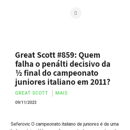
Great Scott #859: Quem
falha o penálti decisivo da
½ final do campeonato
juniores italiano em 2011?
GREAT SCOTT
MAIS
09/11/2023
Seferovic O campeonato italiano de juniores é de uma
Great Scott #859: Quem falha o penálti 