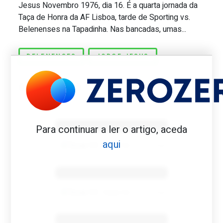
Jesus Novembro 1976, dia 16. É a quarta jornada da
Great Scott #873: Último sportinguista 
Taça de Honra da AF Lisboa, tarde de Sporting vs.
Belenenses na Tapadinha. Nas bancadas, umas...
BELENENSES
JORGE JESUS
Benfica 1982-83
Para continuar a ler o artigo, aceda
aqui
Tovar FC
01/01/2026
Benfica 1983-84
Tovar FC
01/01/2026
Benfica 1986-87