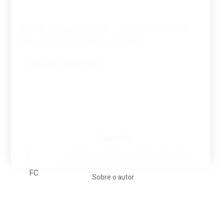
Guardar o meu nome, email e site neste navegador
para a próxima vez que eu comentar.
Tovar FC
A biografia em filmes, reclames, achincalhos
desportivos e pratos aaaaarghhhhhhh-nunca-mais
Sobre o autor