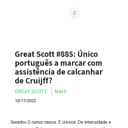
Great Scott #885: Único
português a marcar com
assistência de calcanhar
de Cruijff?
GREAT SCOTT
MAIS
10/17/2023
Seninho O rumor nasce. E cresce. De intensidade e
Great Scott #885: Único português a mar