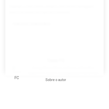
Guardar o meu nome, email e site neste navegador
para a próxima vez que eu comentar.
Tovar FC
A biografia em filmes, reclames, achincalhos
desportivos e pratos aaaaarghhhhhhh-nunca-mais
Sobre o autor