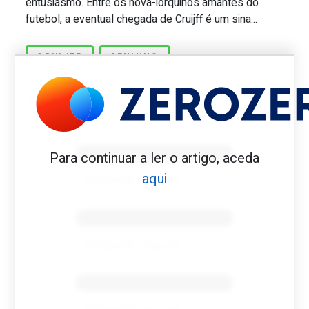
entusiasmo. Entre os nova-iorquinos amantes do
futebol, a eventual chegada de Cruijff é um sina...
CRUIJFF
SENINHO
Benfica 1982-83
Para continuar a ler o artigo, aceda
aqui
Tovar FC
01/01/2026
Benfica 1983-84
Tovar FC
01/01/2026
Benfica 1986-87