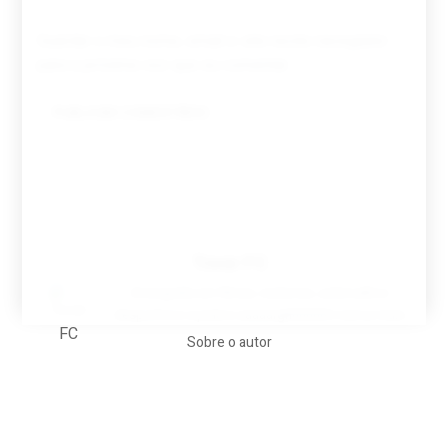
Guardar o meu nome, email e site neste navegador
para a próxima vez que eu comentar.
Tovar FC
A biografia em filmes, reclames, achincalhos
desportivos e pratos aaaaarghhhhhhh-nunca-mais
Sobre o autor