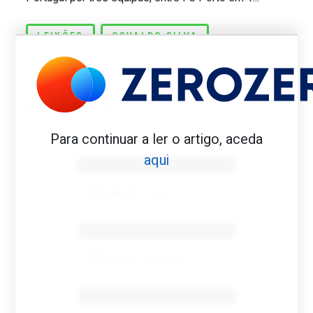
LEIXÕES
OSVALDO SILVA
PENÁLTI
Para continuar a ler o artigo, aceda
Benfica 1982-83
aqui
Tovar FC
01/01/2026
Benfica 1983-84
Tovar FC
01/01/2026
Benfica 1986-87