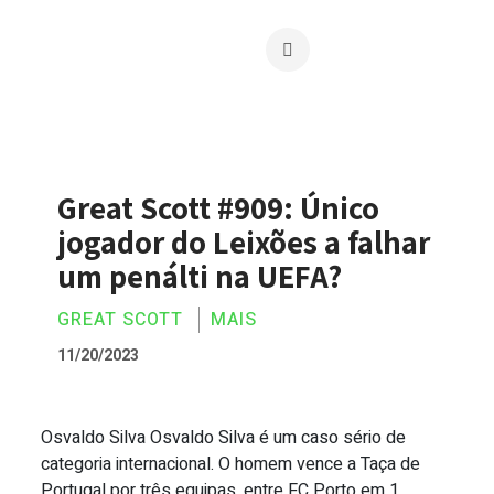
Great Scott #909: Único
jogador do Leixões a falhar
um penálti na UEFA?
GREAT SCOTT
MAIS
11/20/2023
Osvaldo Silva Osvaldo Silva é um caso sério de
Great Scott #909: Único jogador do Leix
categoria internacional. O homem vence a Taça de
Portugal por três equipas, entre FC Porto em 1...