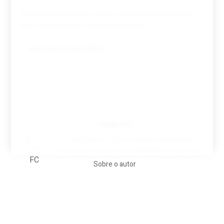
Guardar o meu nome, email e site neste navegador
para a próxima vez que eu comentar.
Tovar FC
A biografia em filmes, reclames, achincalhos
desportivos e pratos aaaaarghhhhhhh-nunca-mais
Sobre o autor