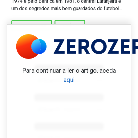
1974 e pelo Benfica em 1981, o central Laranjeira é
um dos segredos mais bem guardados do futebol...
LARANJEIRA
PENÁLTI
Benfica 1982-83
Para continuar a ler o artigo, aceda
aqui
Tovar FC
01/01/2026
Benfica 1983-84
Tovar FC
01/01/2026
Benfica 1986-87