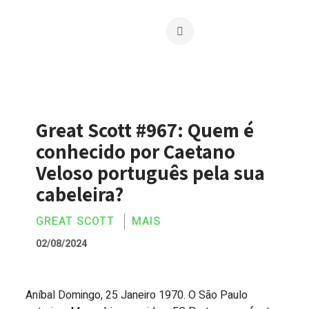
Great Scott #967: Quem é
conhecido por Caetano
Veloso português pela sua
cabeleira?
GREAT SCOTT
MAIS
02/08/2024
Aníbal Domingo, 25 Janeiro 1970. O São Paulo
Great Scott #967: Quem é conhecido por