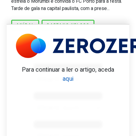
estreia o Morumbi e convida o FC Porto para a festa.
Tarde de gala na capital paulista, com a prese...
ANÍBAL
CAETANO VELOSO
Benfica 1982-83
Para continuar a ler o artigo, aceda
aqui
Tovar FC
01/01/2026
Benfica 1983-84
Tovar FC
01/01/2026
Benfica 1986-87