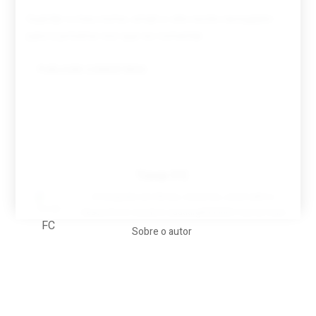
Guardar o meu nome, email e site neste navegador
para a próxima vez que eu comentar.
Tovar FC
A biografia em filmes, reclames, achincalhos
desportivos e pratos aaaaarghhhhhhh-nunca-mais
Sobre o autor