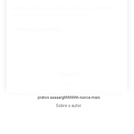
Guardar o meu nome, email e site neste navegador
para a próxima vez que eu comentar.
Tovar FC
A biografia em filmes, reclames, achincalhos desportivos e
pratos aaaaarghhhhhhh-nunca-mais
Sobre o autor