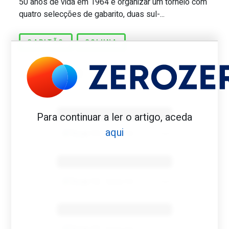
50 anos de vida em 1964 e organizar um torneio com
quatro selecções de gabarito, duas sul-...
CAPITÃO
COLUNA
Benfica 1982-83
Para continuar a ler o artigo, aceda
aqui
Tovar FC
01/01/2026
Benfica 1983-84
Tovar FC
01/01/2026
Benfica 1986-87