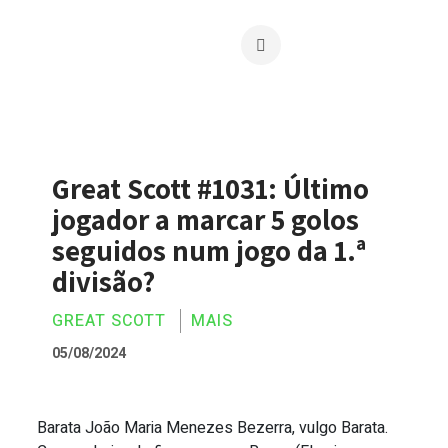
Great Scott #1031: Último
jogador a marcar 5 golos
seguidos num jogo da 1.ª
divisão?
GREAT SCOTT
MAIS
05/08/2024
Barata João Maria Menezes Bezerra, vulgo Barata.
Great Scott #1031: Último jogador a mar