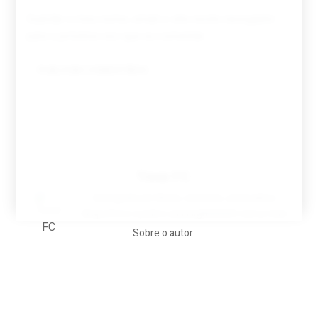
Guardar o meu nome, email e site neste navegador
para a próxima vez que eu comentar.
Tovar FC
A biografia em filmes, reclames, achincalhos
desportivos e pratos aaaaarghhhhhhh-nunca-mais
Sobre o autor