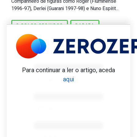
Companheiro de figuras como Roger (Fluminense
1996-97), Derlei (Guarani 1997-98) e Nuno Espírit...
5 GOLOS SEGUIDOS
BARATA
Benfica 1982-83
Para continuar a ler o artigo, aceda
aqui
Tovar FC
01/01/2026
Benfica 1983-84
Tovar FC
01/01/2026
Benfica 1986-87