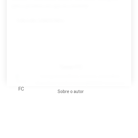
para a próxima vez que eu comentar.
Tovar FC
A biografia em filmes, reclames, achincalhos
desportivos e pratos aaaaarghhhhhhh-nunca-mais
Sobre o autor