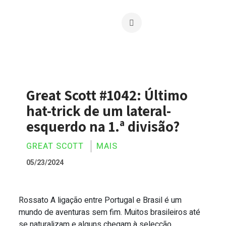
Great Scott #1042: Último
hat-trick de um lateral-
esquerdo na 1.ª divisão?
GREAT SCOTT
MAIS
05/23/2024
Rossato A ligação entre Portugal e Brasil é um
Great Scott #1042: Último hat-trick de 
mundo de aventuras sem fim. Muitos brasileiros até
se naturalizam e alguns chegam à selecção...