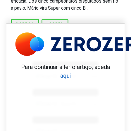
eficácia. Dos cinco campeonatos disputados sem fio
a pavio, Mário vira Super com cinco B...
CABEÇA
JARDEL
Benfica 1982-83
Para continuar a ler o artigo, aceda
aqui
Tovar FC
01/01/2026
Benfica 1983-84
Tovar FC
01/01/2026
Benfica 1986-87