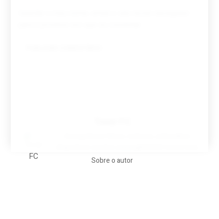
Guardar o meu nome, email e site neste navegador
para a próxima vez que eu comentar.
Tovar FC
A biografia em filmes, reclames, achincalhos
desportivos e pratos aaaaarghhhhhhh-nunca-mais
Sobre o autor