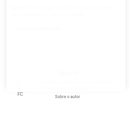
Guardar o meu nome, email e site neste navegador
para a próxima vez que eu comentar.
Tovar FC
A biografia em filmes, reclames, achincalhos
desportivos e pratos aaaaarghhhhhhh-nunca-mais
Sobre o autor