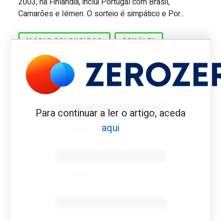
2003, na Finlândia, inclui Portugal com Brasil,
Camarões e Iémen. O sorteio é simpático e Por...
MÁRIO FELGUEIRAS
PENÁLTI
Benfica 1982-83
Para continuar a ler o artigo, aceda
aqui
Tovar FC
01/01/2026
Benfica 1983-84
Tovar FC
01/01/2026
Benfica 1986-87