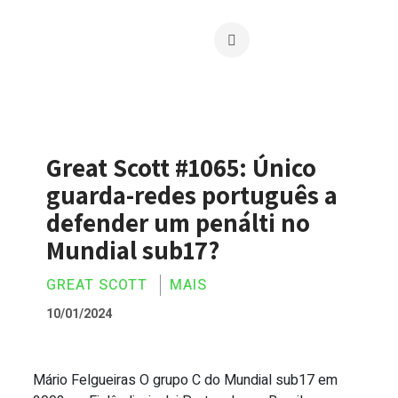
Great Scott #1065: Único
guarda-redes português a
defender um penálti no
Mundial sub17?
GREAT SCOTT
MAIS
10/01/2024
Mário Felgueiras O grupo C do Mundial sub17 em
Great Scott #1065: Único guarda-redes