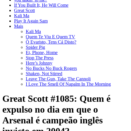
If You Built It, He Will Come
Great Scott
Kali Ma
Play It Again Sam
Mais
Kali Ma
Quem Te Viu E Quem TV
Ò Evaristo, Tens Cá Disto?
Spider Pig
Et, Phone, Home
Stop The Press
Here’s Johnny
No Bucks No Buck Rogers
Shaken, Not Stirred
Leave The Gun, Take The Cannoli
I Love The Smell Of Napalm In The Morning
Great Scott #1085: Quem é
expulso no dia em que o
Arsenal é campeão inglês
invicto em 2004?