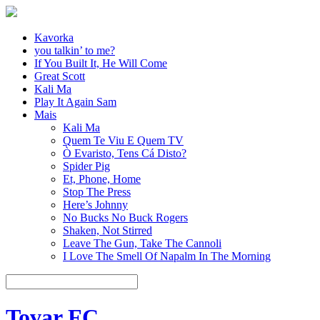
Kavorka
you talkin’ to me?
If You Built It, He Will Come
Great Scott
Kali Ma
Play It Again Sam
Mais
Kali Ma
Quem Te Viu E Quem TV
Ò Evaristo, Tens Cá Disto?
Spider Pig
Et, Phone, Home
Stop The Press
Here’s Johnny
No Bucks No Buck Rogers
Shaken, Not Stirred
Leave The Gun, Take The Cannoli
I Love The Smell Of Napalm In The Morning
Tovar FC