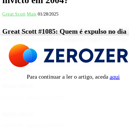
Great Scott
Mais
01/28/2025
Great Scott #1085: Quem é expulso no dia
em que o Arsenal é campeão inglês invicto
em 2004?
Ronaldo É a 38.ª e última jornada da Premier League 2003-04, o
mundo todo está de olho no Arsenal de Wenger. Basta-lhe um
empate em casa vs. L...
Para continuar a ler o artigo, aceda
aqui
Benfica 1982-83
Tovar FC
01/01/2026
Benfica 1983-84
Tovar FC
01/01/2026