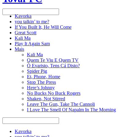
Kavorka
you talkin’ to me?
If You Built It, He Will Come
Great Scott
Kali Ma
Play It Again Sam
Mais
Kali Ma
Quem Te Viu E Quem TV
Ò Evaristo, Tens Cá Disto?
Spider Pig
Et, Phone, Home
Stop The Press
Here’s Johnny
No Bucks No Buck Rogers
Shaken, Not Stirred
Leave The Gun, Take The Cannoli
I Love The Smell Of Napalm In The Morning
Kavorka
you talkin’ to me?