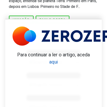
espaço, entenda-se planeta Terra. Primeiro em Paris,
depois em Lisboa. Primeiro no Stade de F...
INVASÃO
PAULO COSTA
Benfica 1982-83
Para continuar a ler o artigo, aceda
aqui
Tovar FC
01/01/2026
Benfica 1983-84
Tovar FC
01/01/2026
Benfica 1986-87