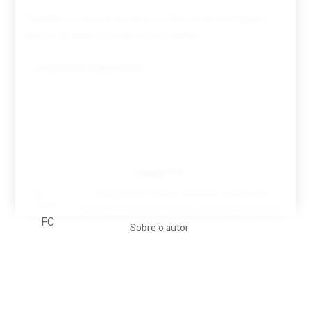
Guardar o meu nome, email e site neste navegador
para a próxima vez que eu comentar.
Tovar FC
A biografia em filmes, reclames, achincalhos
desportivos e pratos aaaaarghhhhhhh-nunca-mais
Sobre o autor