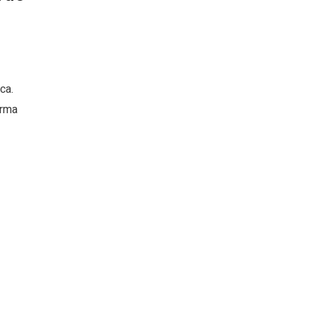
ca.
orma
o