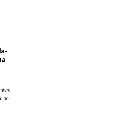
da-
ua
entura
al de