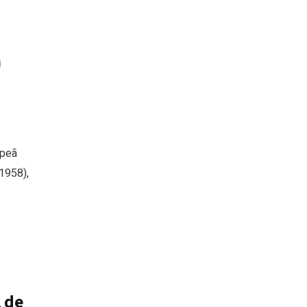
m
mpeã
1958),
l de