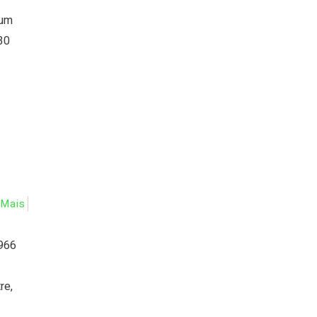
 um
30
Mais
1966
re,