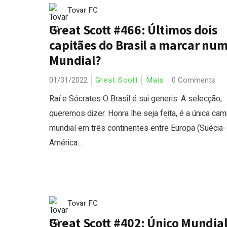
Tovar FC
Great Scott #466: Últimos dois
capitães do Brasil a marcar nu
Mundial?
01/31/2022
Great Scott
Mais
0 Comments
Raí e Sócrates O Brasil é sui generis. A selecção,
queremos dizer. Honra lhe seja feita, é a única ca
mundial em três continentes entre Europa (Suécia-
América...
Tovar FC
Great Scott #402: Único Mundia