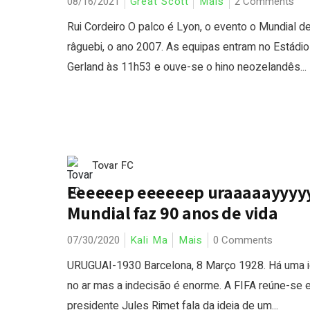
08/16/2021
Great Scott
Mais
2 Comments
Rui Cordeiro O palco é Lyon, o evento o Mundial d
râguebi, o ano 2007. As equipas entram no Estádio
Gerland às 11h53 e ouve-se o hino neozelandês...
Tovar FC
Eeeeeep eeeeeep uraaaaayyyyy
Mundial faz 90 anos de vida
07/30/2020
Kali Ma
Mais
0 Comments
URUGUAI-1930 Barcelona, 8 Março 1928. Há uma i
no ar mas a indecisão é enorme. A FIFA reúne-se 
presidente Jules Rimet fala da ideia de um...