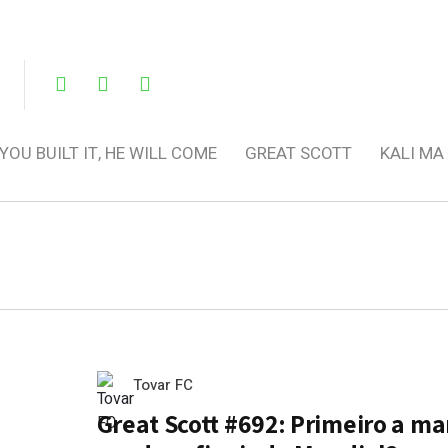
 YOU BUILT IT, HE WILL COME
GREAT SCOTT
KALI MA
Tovar FC
Great Scott #692: Primeiro a ma