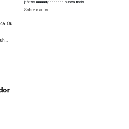
pratos aaaaarghhhhhhh-nunca-mais
Sobre o autor
ca. Ou
a
h....
dor