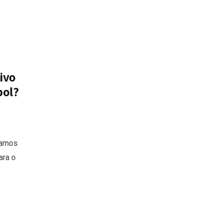
ivo
bol?
tamos
ara o