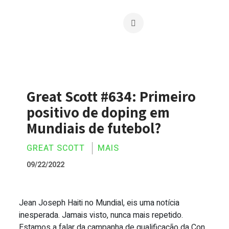
Great Scott #634: Primeiro
positivo de doping em
Mundiais de futebol?
GREAT SCOTT
MAIS
09/22/2022
Jean Joseph Haiti no Mundial, eis uma notícia
Great Scott #634: Primeiro positivo de
inesperada. Jamais visto, nunca mais repetido.
Estamos a falar da campanha de qualificação da Con...