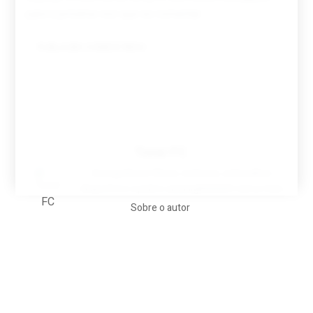
para a próxima vez que eu comentar.
Tovar FC
A biografia em filmes, reclames, achincalhos
desportivos e pratos aaaaarghhhhhhh-nunca-mais
Sobre o autor