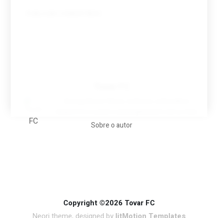
Tovar FC
A biografia em filmes, reclames, achincalhos
desportivos e pratos aaaaarghhhhhhh-nunca-mais
Sobre o autor
Copyright ©2026 Tovar FC
Neori theme, designed by
litMotion Templates