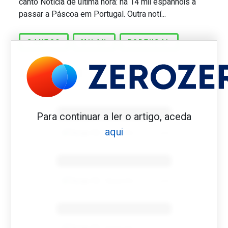
canto Notícia de última hora: há 14 mil espanhóis a
passar a Páscoa em Portugal. Outra notí...
CANTOS
MILAN
PORTUGAL
Benfica 1982-83
Para continuar a ler o artigo, aceda
aqui
Tovar FC
01/01/2026
Benfica 1983-84
Tovar FC
01/01/2026
Benfica 1986-87