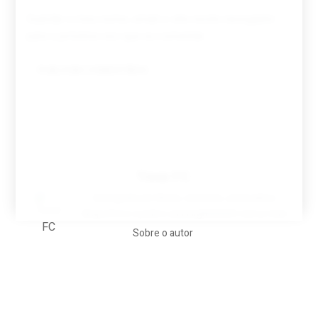
Guardar o meu nome, email e site neste navegador
para a próxima vez que eu comentar.
Tovar FC
A biografia em filmes, reclames, achincalhos
desportivos e pratos aaaaarghhhhhhh-nunca-mais
Sobre o autor