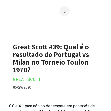
Great Scott #39: Qual é o
resultado do Portugal vs
Milan no Torneio Toulon
1970?
GREAT SCOTT
05/29/2020
0:0 e 4:1 para nós no desempate em pontapés de
Great Scott #39: Qual é o resultado do 