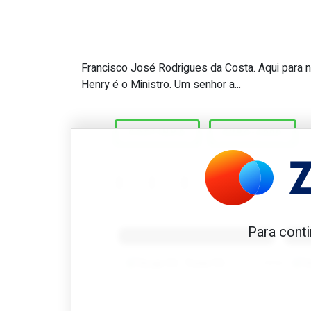
Francisco José Rodrigues da Costa. Aqui para n
Costinha. “Assinava Diego 
Henry é o Ministro. Um senhor a...
COSTINHA
EURO-2000
Benfica 1982-83
B
Para conti
Tovar FC
01/01/2026