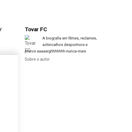
y
Tovar FC
a numa escola de freiras”
A biografia em filmes, reclames,
achincalhos desportivos e
pratos aaaaarghhhhhhh-nunca-mais
Sobre o autor