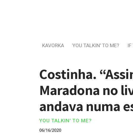
KAVORKA
YOU TALKIN’ TO ME?
IF
Costinha. “Assi
Maradona no liv
andava numa es
YOU TALKIN' TO ME?
06/16/2020