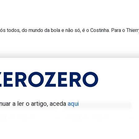
ós todos, do mundo da bola e não só, é o Costinha. Para o Thierr
Maradona no livro de ponto. E andav
enfica 1983-84
Benfica 1986-87
nuar a ler o artigo, aceda
aqui
Tovar FC
01/01/2026
Tovar FC
01/01/2026