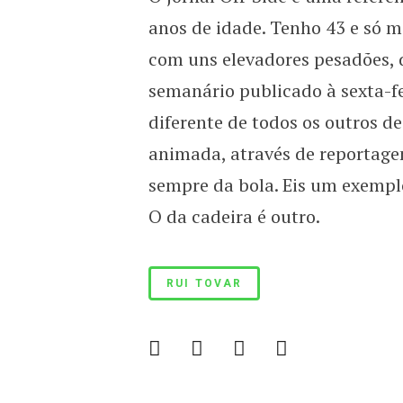
Eu show Nico
anos de idade. Tenho 43 e só m
com uns elevadores pesadões, 
semanário publicado à sexta-f
diferente de todos os outros d
animada, através de reportagen
sempre da bola. Eis um exemplo
O da cadeira é outro.
RUI TOVAR
Benfica 1982-83
B