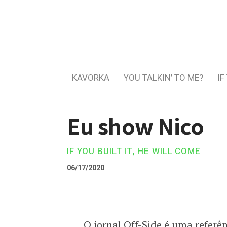
KAVORKA
YOU TALKIN’ TO ME?
IF
Eu show Nico
IF YOU BUILT IT, HE WILL COME
06/17/2020
O jornal Off-Side é uma referê