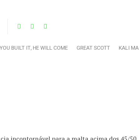
 YOU BUILT IT, HE WILL COME
GREAT SCOTT
KALI MA
ncia incontornável para a malta acima dos 45/50