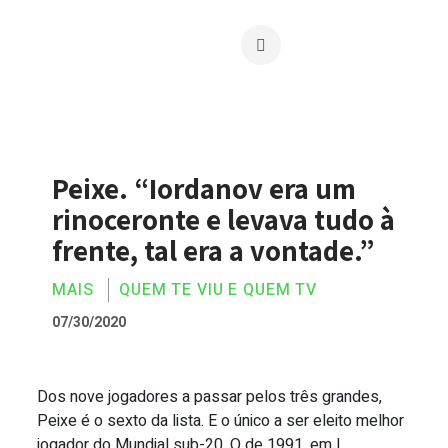
Peixe. “Iordanov era um
rinoceronte e levava tudo à
frente, tal era a vontade.”
MAIS
QUEM TE VIU E QUEM TV
07/30/2020
Dos nove jogadores a passar pelos três grandes,
Peixe. “Iordanov era um rinoceronte e le
Peixe é o sexto da lista. E o único a ser eleito melhor
jogador do Mundial sub-20. O de 1991, em L...