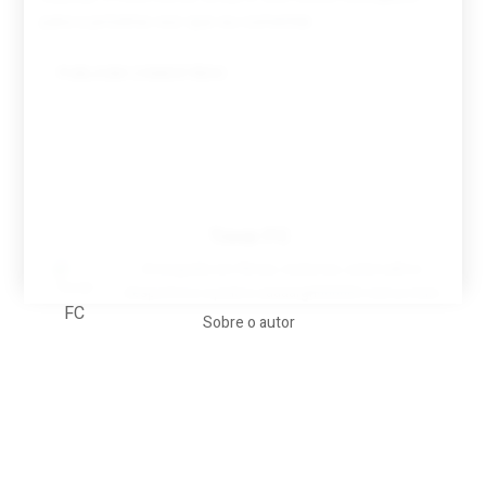
para a próxima vez que eu comentar.
Tovar FC
A biografia em filmes, reclames, achincalhos
desportivos e pratos aaaaarghhhhhhh-nunca-mais
Sobre o autor