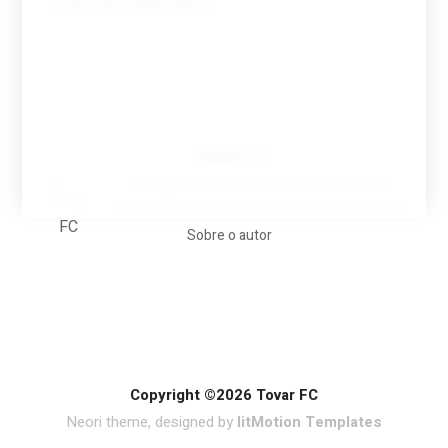
Tovar FC
A biografia em filmes, reclames, achincalhos
desportivos e pratos aaaaarghhhhhhh-nunca-mais
Sobre o autor
Copyright ©2026 Tovar FC
Neori theme, designed by
litMotion Templates