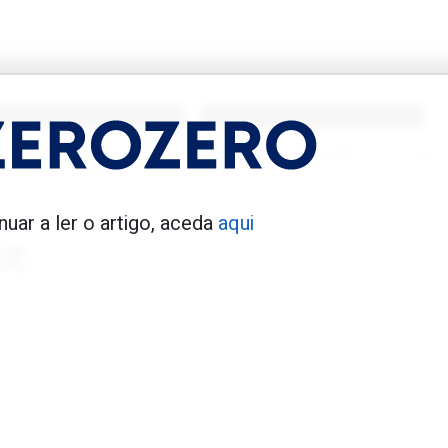
enfica 1983-84
Benfica 1986-87
Tovar FC
01/01/2026
Tovar FC
01/01/2026
nuar a ler o artigo, aceda
aqui
nt