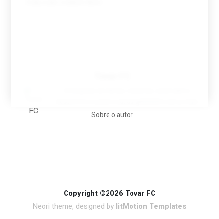
Tovar FC
A biografia em filmes, reclames, achincalhos
desportivos e pratos aaaaarghhhhhhh-nunca-mais
Sobre o autor
Copyright ©2026 Tovar FC
Neori theme, designed by
litMotion Templates