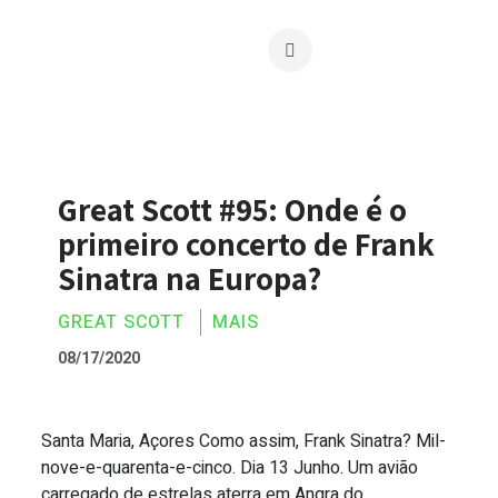
Great Scott #95: Onde é o
primeiro concerto de Frank
Sinatra na Europa?
GREAT SCOTT
MAIS
08/17/2020
Santa Maria, Açores Como assim, Frank Sinatra? Mil-
Great Scott #95: Onde é o primeiro con
nove-e-quarenta-e-cinco. Dia 13 Junho. Um avião
carregado de estrelas aterra em Angra do...