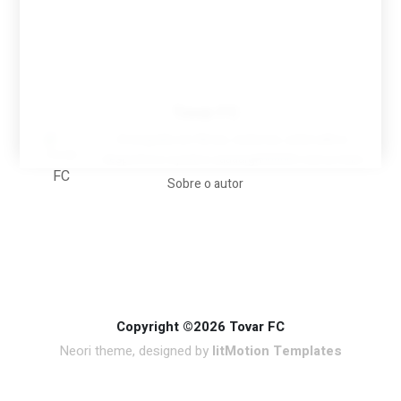
Tovar FC
A biografia em filmes, reclames, achincalhos
desportivos e pratos aaaaarghhhhhhh-nunca-mais
Sobre o autor
Copyright ©2026 Tovar FC
Neori theme, designed by
litMotion Templates