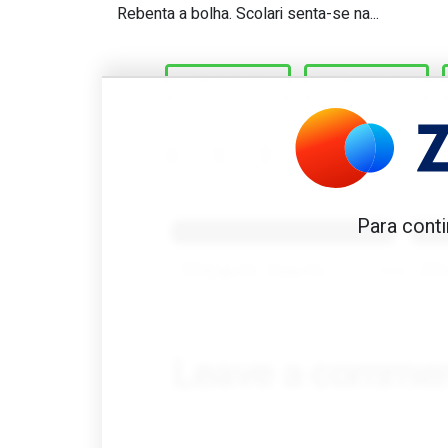
Ronaldo, 101 golos é muita
Rebenta a bolha. Scolari senta-se na...
100 GOLOS
PORTUGAL
Benfica 1982-83
B
Para conti
Tovar FC
01/01/2026
Leave a comme