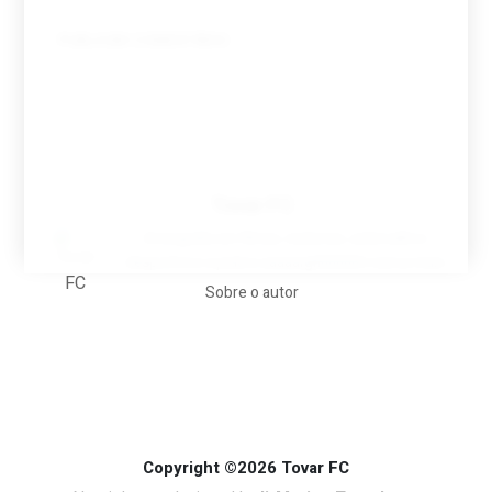
Tovar FC
A biografia em filmes, reclames, achincalhos
desportivos e pratos aaaaarghhhhhhh-nunca-mais
Sobre o autor
Copyright ©2026 Tovar FC