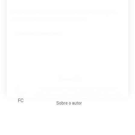
Guardar o meu nome, email e site neste navegador
para a próxima vez que eu comentar.
Tovar FC
A biografia em filmes, reclames, achincalhos
desportivos e pratos aaaaarghhhhhhh-nunca-mais
Sobre o autor