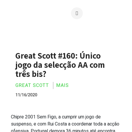
Great Scott #160: Único
jogo da selecção AA com
três bis?
GREAT SCOTT
MAIS
11/16/2020
Chipre 2001 Sem Figo, a cumprir um jogo de
Great Scott #160: Único jogo da selecção
suspenso, e com Rui Costa a coordenar toda a acção
ofensiva, Portugal demora 36 minutos até encontra...