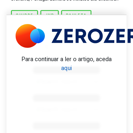
CHIPRE
JVP
PAULETA
PEDRO BARBOSA
PORTUGAL
Para continuar a ler o artigo, aceda
Benfica 1982-83
aqui
Tovar FC
01/01/2026
Benfica 1983-84
Tovar FC
01/01/2026
Benfica 1986-87