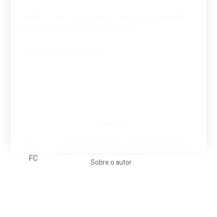
Guardar o meu nome, email e site neste navegador
para a próxima vez que eu comentar.
Tovar FC
A biografia em filmes, reclames, achincalhos
desportivos e pratos aaaaarghhhhhhh-nunca-mais
Sobre o autor