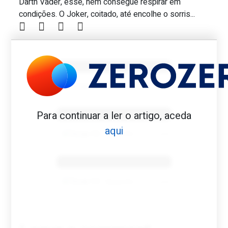
Darth Vader, esse, nem consegue respirar em
condições. O Joker, coitado, até encolhe o sorris...
Benfica 1982-83
Tovar FC
01/01/2026
Benfica 1983-84
Para continuar a ler o artigo, aceda
aqui
Tovar FC
01/01/2026
Benfica 1986-87
Tovar FC
01/01/2026