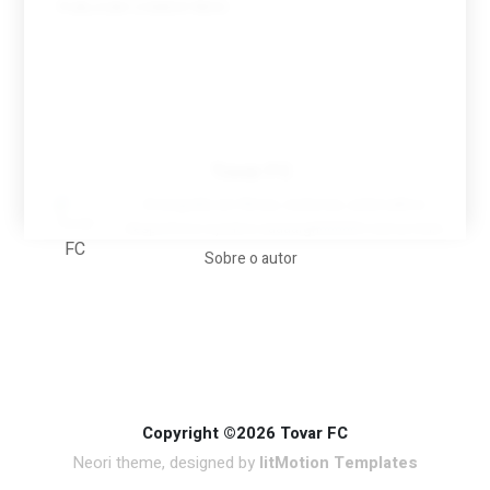
Tovar FC
A biografia em filmes, reclames, achincalhos
desportivos e pratos aaaaarghhhhhhh-nunca-mais
Sobre o autor
Copyright ©2026 Tovar FC
Neori theme, designed by
litMotion Templates