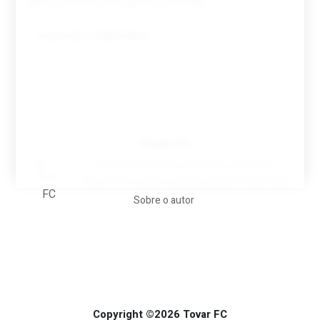
para a próxima vez que eu comentar.
Tovar FC
A biografia em filmes, reclames, achincalhos
desportivos e pratos aaaaarghhhhhhh-nunca-mais
Sobre o autor
Copyright ©2026 Tovar FC