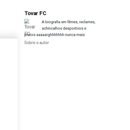
e
Tovar FC
golo?
A biografia em filmes, reclames,
achincalhos desportivos e
pratos aaaaarghhhhhhh-nunca-mais
Sobre o autor