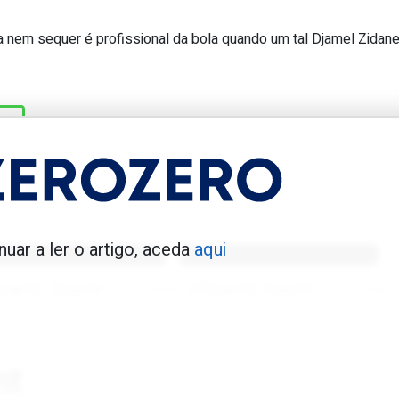
a nem sequer é profissional da bola quando um tal Djamel Zidan
undial marca Zidane o seu primeiro 
E
enfica 1983-84
Benfica 1986-87
nuar a ler o artigo, aceda
aqui
Tovar FC
01/01/2026
Tovar FC
01/01/2026
nt