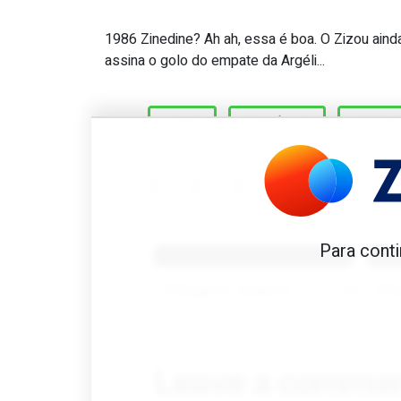
1986 Zinedine? Ah ah, essa é boa. O Zizou aind
Great Scott #218: Em que M
assina o golo do empate da Argéli...
1986
ARGÉLIA
ZIDAN
Benfica 1982-83
B
Para conti
Tovar FC
01/01/2026
Leave a comme