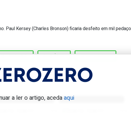
. Paul Kersey (Charles Bronson) ficaria desfeito em mil pedaço
ntra os árbitros, um deles até é pa
MARADONA
ROMÁRIO
STOITCHKOV
enfica 1983-84
Benfica 1986-87
nuar a ler o artigo, aceda
aqui
Tovar FC
01/01/2026
Tovar FC
01/01/2026