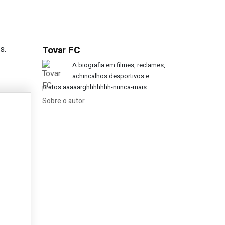
s.
Tovar FC
drinho do meu casamento’
A biografia em filmes, reclames,
achincalhos desportivos e
pratos aaaaarghhhhhhh-nunca-mais
Sobre o autor