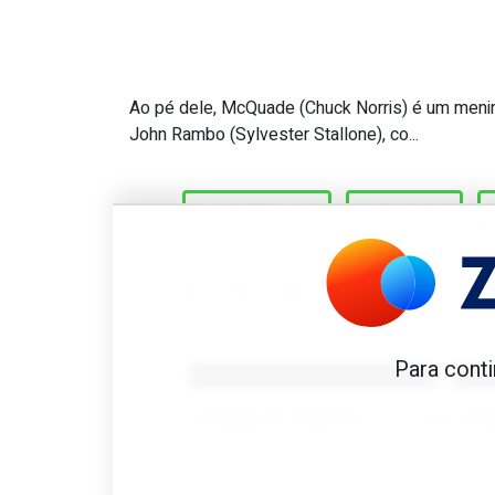
Ao pé dele, McQuade (Chuck Norris) é um menino
Stoitchkov. ‘Nada tenho co
John Rambo (Sylvester Stallone), co...
BARCELONA
CRUIJFF
Benfica 1982-83
B
Para conti
Tovar FC
01/01/2026