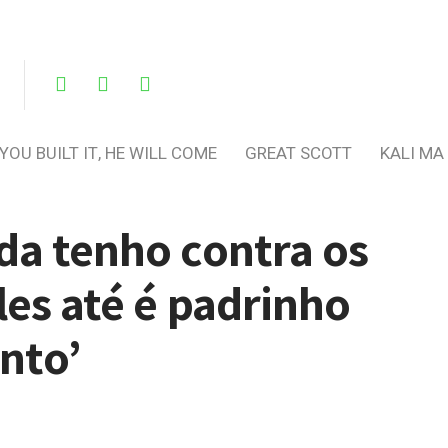
 YOU BUILT IT, HE WILL COME
GREAT SCOTT
KALI MA
da tenho contra os
les até é padrinho
nto’