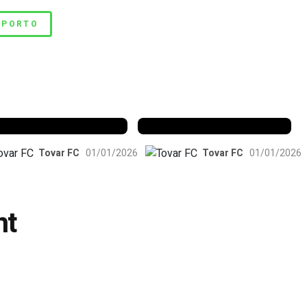
 PORTO
enfica 1983-84
Benfica 1986-87
Tovar FC
01/01/2026
Tovar FC
01/01/2026
nt