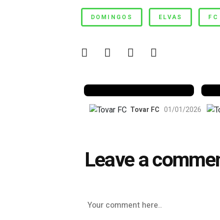
Estreia de Domingos
DOMINGOS
ELVAS
FC
Benfica 1982-83
B
Tovar FC
01/01/2026
Leave a comme