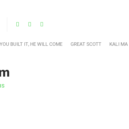
 YOU BUILT IT, HE WILL COME
GREAT SCOTT
KALI MA
um
IS