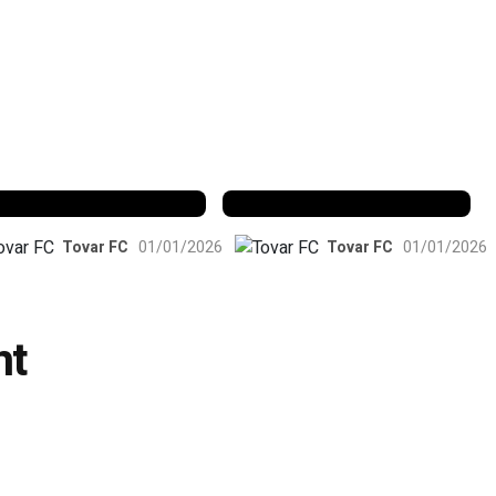
enfica 1983-84
Benfica 1986-87
Tovar FC
01/01/2026
Tovar FC
01/01/2026
nt