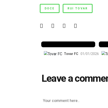
Doce momentum
DOCE
RUI TOVAR
Benfica 1982-83
B
Tovar FC
01/01/2026
Leave a comme