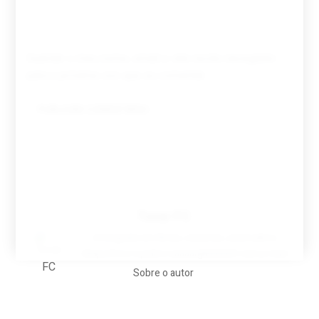
Guardar o meu nome, email e site neste navegador
para a próxima vez que eu comentar.
Tovar FC
A biografia em filmes, reclames, achincalhos
desportivos e pratos aaaaarghhhhhhh-nunca-mais
Sobre o autor