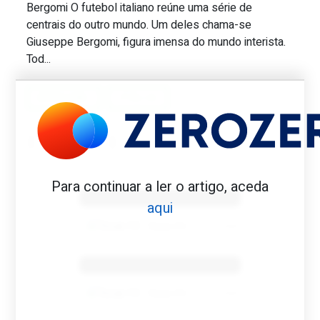
Bergomi O futebol italiano reúne uma série de
Great Scott #310: Único com quatro Mun
centrais do outro mundo. Um deles chama-se
Giuseppe Bergomi, figura imensa do mundo interista.
Tod...
BERGOMI
ITÁLIA
Benfica 1982-83
Para continuar a ler o artigo, aceda
aqui
Tovar FC
01/01/2026
Benfica 1983-84
Tovar FC
01/01/2026
Benfica 1986-87