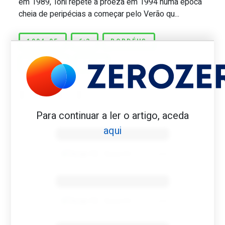
em 1989, Toni repete a proeza em 1994 numa época
cheia de peripécias a começar pelo Verão qu...
1994-95
6:3
BORDÉUS
MONACO
TONI
Para continuar a ler o artigo, aceda
Benfica 1982-83
aqui
Tovar FC
01/01/2026
Benfica 1983-84
Tovar FC
01/01/2026
Benfica 1986-87