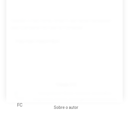
Guardar o meu nome, email e site neste navegador
para a próxima vez que eu comentar.
Tovar FC
A biografia em filmes, reclames, achincalhos
desportivos e pratos aaaaarghhhhhhh-nunca-mais
Sobre o autor