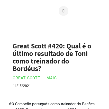
Great Scott #420: Qual é o
último resultado de Toni
como treinador do
Bordéus?
GREAT SCOTT
MAIS
11/15/2021
6:3 Campeão português como treinador do Benfica
Great Scott #420: Qual é o último resu