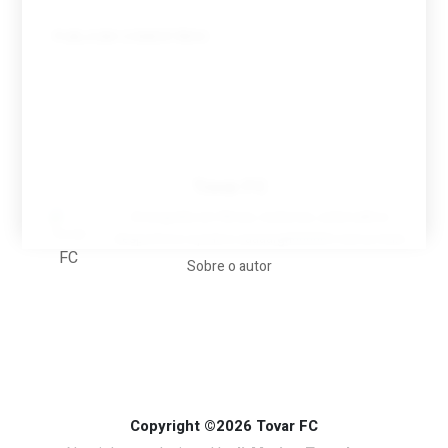
Tovar FC
A biografia em filmes, reclames, achincalhos
desportivos e pratos aaaaarghhhhhhh-nunca-mais
Sobre o autor
Copyright ©2026 Tovar FC