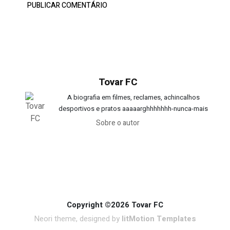
Tovar FC
A biografia em filmes, reclames, achincalhos
desportivos e pratos aaaaarghhhhhhh-nunca-mais
Sobre o autor
Copyright ©2026 Tovar FC
Neori theme, designed by
litMotion Templates