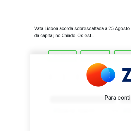
Vata Lisboa acorda sobressaltada a 25 Agosto
Great Scott #494: Quem fal
da capital, no Chiado. Os est...
BRASIL
CHIADO
POR
Benfica 1982-83
B
Para conti
Tovar FC
01/01/2026