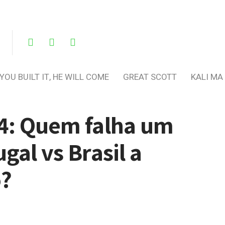
 YOU BUILT IT, HE WILL COME
GREAT SCOTT
KALI MA
94: Quem falha um
gal vs Brasil a
o?