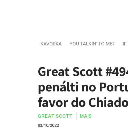
KAVORKA
YOU TALKIN’ TO ME?
IF
Great Scott #4
penálti no Portu
favor do Chiad
GREAT SCOTT
MAIS
03/10/2022