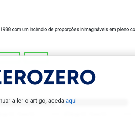
 1988 com um incêndio de proporções inimagináveis em pleno c
ha um penálti no Portugal vs Brasil a
TUGAL
VATA
enfica 1983-84
Benfica 1986-87
nuar a ler o artigo, aceda
aqui
Tovar FC
01/01/2026
Tovar FC
01/01/2026