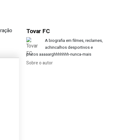
oração
Tovar FC
 favor do Chiado?
A biografia em filmes, reclames,
achincalhos desportivos e
pratos aaaaarghhhhhhh-nunca-mais
Sobre o autor