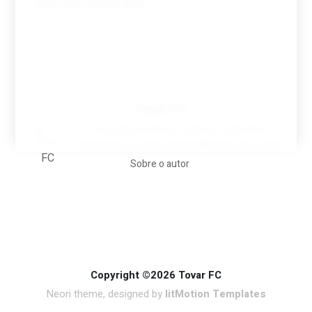
Tovar FC
A biografia em filmes, reclames, achincalhos
desportivos e pratos aaaaarghhhhhhh-nunca-mais
Sobre o autor
Copyright ©2026 Tovar FC
Neori theme, designed by
litMotion Templates